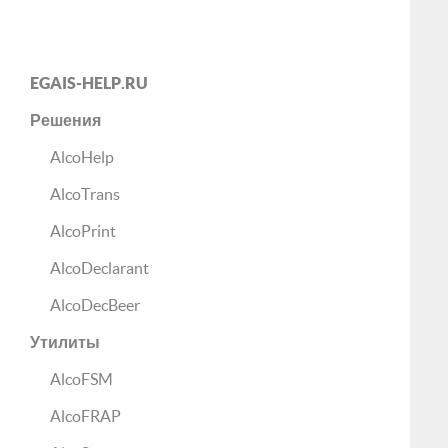
EGAIS-HELP.RU
Решения
AlcoHelp
AlcoTrans
AlcoPrint
AlcoDeclarant
AlcoDecBeer
Утилиты
AlcoFSM
AlcoFRAP