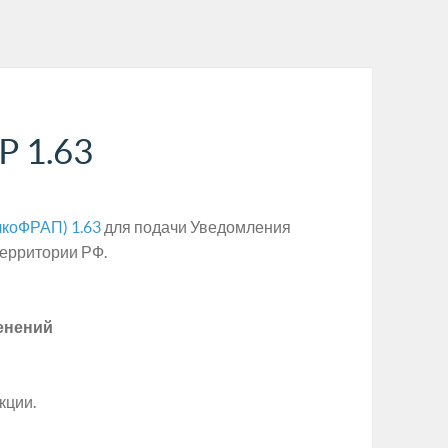
P 1.63
лкоФРАП) 1.63
для подачи Уведомления
территории РФ.
енений
кции.