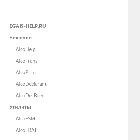
EGAIS-HELP.RU
Решения
AlcoHelp
AlcoTrans
AlcoPrint
AlcoDeclarant
AlcoDecBeer
Утилиты
AlcoFSM
AlcoFRAP