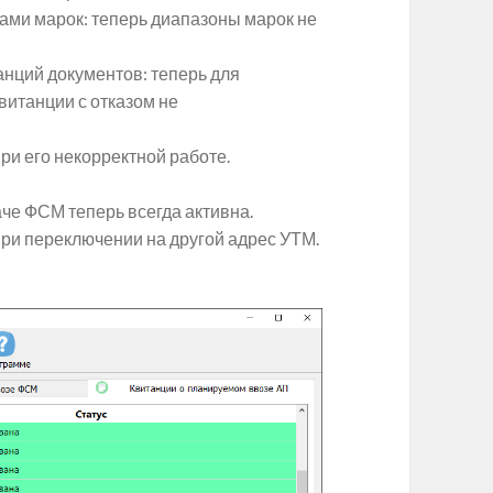
ами марок: теперь диапазоны марок не
анций документов: теперь для
витанции с отказом не
и его некорректной работе.
че ФСМ теперь всегда активна.
при переключении на другой адрес УТМ.