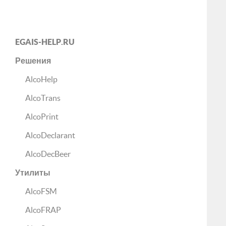
EGAIS-HELP.RU
Решения
AlcoHelp
AlcoTrans
AlcoPrint
AlcoDeclarant
AlcoDecBeer
Утилиты
AlcoFSM
AlcoFRAP