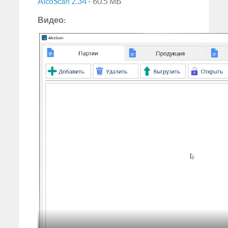
AlcoScan 2.34
- 60.5 МБ
Видео: