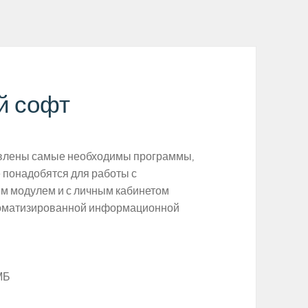
й софт
авлены самые необходимы программы,
 понадобятся для работы с
м модулем и с личным кабинетом
томатизированной информационной
МБ