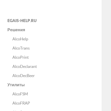
EGAIS-HELP.RU
Решения
AlcoHelp
AlcoTrans
AlcoPrint
AlcoDeclarant
AlcoDecBeer
Утилиты
AlcoFSM
AlcoFRAP