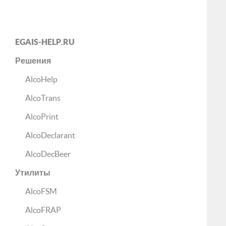
EGAIS-HELP.RU
Решения
AlcoHelp
AlcoTrans
AlcoPrint
AlcoDeclarant
AlcoDecBeer
Утилиты
AlcoFSM
AlcoFRAP