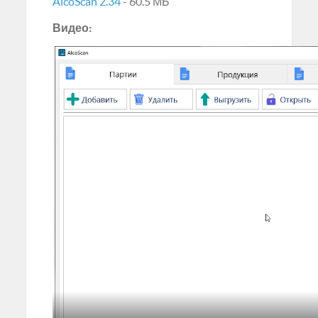
AlcoScan 2.34
- 60.5 МБ
Видео: