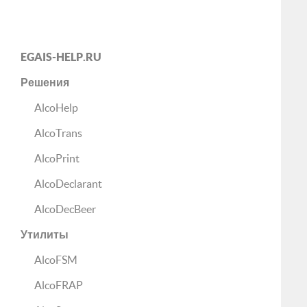
EGAIS-HELP.RU
Решения
AlcoHelp
AlcoTrans
AlcoPrint
AlcoDeclarant
AlcoDecBeer
Утилиты
AlcoFSM
AlcoFRAP