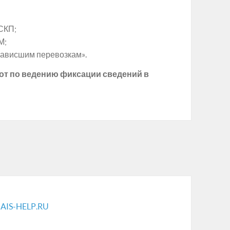
АСКП;
М;
зависшим перевозкам».
от по ведению фиксации сведений в
AIS-HELP.RU