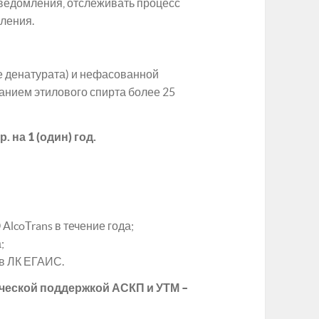
Уведомления, отслеживать процесс
мления.
ле денатурата) и нефасованной
нием этилового спирта более 25
 на 1 (один) год.
lcoTrans в течение года;
;
 в ЛК ЕГАИС.
ической поддержкой АСКП и УТМ –