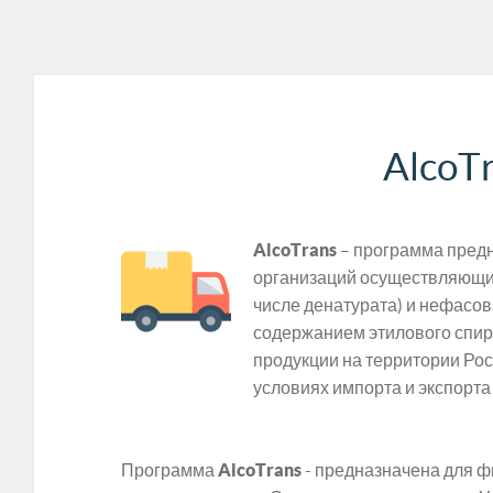
AlcoT
AlcoTrans
– программа пред
организаций осуществляющих
числе денатурата) и нефасо
содержанием этилового спир
продукции на территории Рос
условиях импорта и экспорта
Программа
AlcoTrans
- предназначена для ф