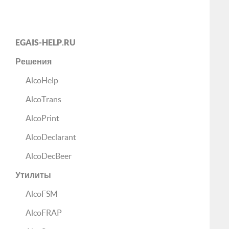
EGAIS-HELP.RU
Решения
AlcoHelp
AlcoTrans
AlcoPrint
AlcoDeclarant
AlcoDecBeer
Утилиты
AlcoFSM
AlcoFRAP