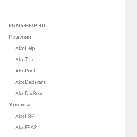
EGAIS-HELP.RU
Решения
AlcoHelp
AlcoTrans
AlcoPrint
AlcoDeclarant
AlcoDecBeer
Утилиты
AlcoFSM
AlcoFRAP